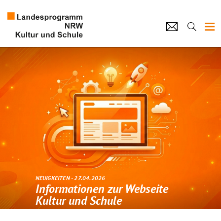
Projekte
Künstlerpool
Schulen
Kultur und Schule
home
Impressum
Datenschutz
Kontakt
NEUIGKEITEN - 27.04.2026
Informationen zur Webseite
Kultur und Schule