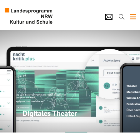
Projekte
Künstlerpool
Schulen
Kultur und Schule
home
Impressum
Datenschutz
Kontakt
Digitales Theater