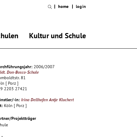
home
login
chulen
Kultur und Schule
rchführungsjahr:
2006/2007
ädt. Don-Bosco-Schule
mboldtstr. 81
ln [ Porz ]
49 2203 27421
nstler/-in:
Irina Dellhofen
Antje Kluchert
t:
Köln [ Porz ]
rtner/Projektträger
hule