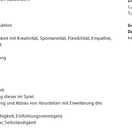
Zi
1.
3.
uktion
G
Da
eit mit Kreativität, Spontaneität, Flexibilität, Empathie,
ko
t
hung
it
g dieser im Spiel
ung und Abbau von Vorurteilen mit Erweiterung des
higkeit, Einfühlungsvermögen)
ve, Selbständigkeit