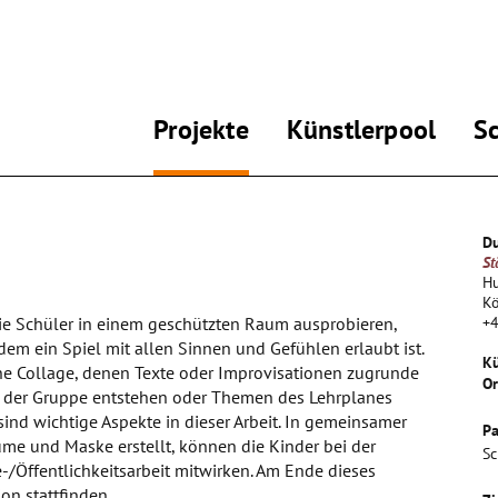
Projekte
Künstlerpool
S
Du
St
Hu
Kö
ie Schüler in einem geschützten Raum ausprobieren,
+
dem ein Spiel mit allen Sinnen und Gefühlen erlaubt ist.
Kü
ne Collage, denen Texte oder Improvisationen zugrunde
Or
n der Gruppe entstehen oder Themen des Lehrplanes
ind wichtige Aspekte in dieser Arbeit. In gemeinsamer
Pa
e und Maske erstellt, können die Kinder bei der
Sc
e-/Öffentlichkeitsarbeit mitwirken. Am Ende dieses
on stattfinden.