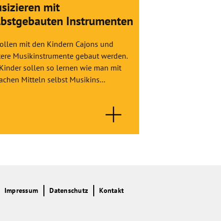
sizieren mit
Rettung kom
lbstgebauten Instrumenten
Geschichten 
Held*innen
sollen mit den Kindern Cajons und
tere Musikinstrumente gebaut werden.
In vier Intensiv-Wo
 Kinder sollen so lernen wie man mit
Gruppe in einem t
achen Mitteln selbst Musikins...
Projekt die Möglic
gemeinsam mit Hilfe
Impressum
Datenschutz
Kontakt