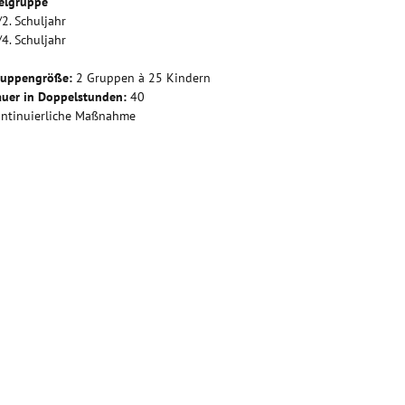
elgruppe
/2. Schuljahr
/4. Schuljahr
ruppengröße:
2 Gruppen à 25 Kindern
uer in Doppelstunden:
40
ntinuierliche Maßnahme