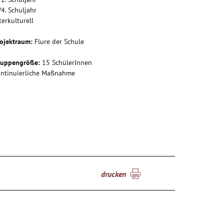
/4. Schuljahr
terkulturell
ojektraum:
Flure der Schule
ruppengröße:
15 SchülerInnen
ntinuierliche Maßnahme
drucken