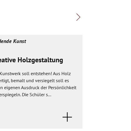
dende Kunst
Bildende Kunst
eative Holzgestaltung
Bilder, die G
erzählen
 Kunstwerk soll entstehen! Aus Holz
rtigt, bemalt und versiegelt soll es
Die 11-12 Jährigen
en eigenen Ausdruck der Persönlichkeit
sich auf der Schwe
rspiegeln. Die Schüler s...
somit im Umbruch 
zum/zur selbständi