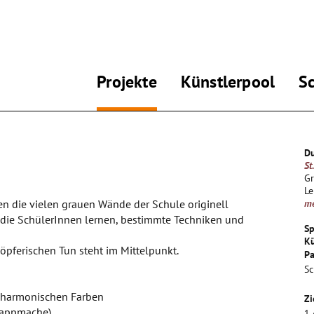
Projekte
Künstlerpool
S
Du
St
G
Le
en die vielen grauen Wände der Schule originell
m
 die SchülerInnen lernen, bestimmte Techniken und
Sp
Kü
pferischen Tun steht im Mittelpunkt.
Pa
Sc
 harmonischen Farben
Zi
Pappmache)
1.