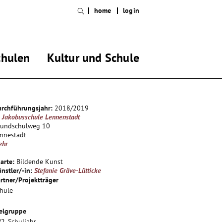
home
login
chulen
Kultur und Schule
rchführungsjahr:
2018/2019
. Jakobusschule Lennenstadt
rundschulweg 10
nnestadt
ehr
arte:
Bildende Kunst
nstler/-in:
Stefanie Gräve-Lütticke
rtner/Projektträger
hule
elgruppe
/2. Schuljahr