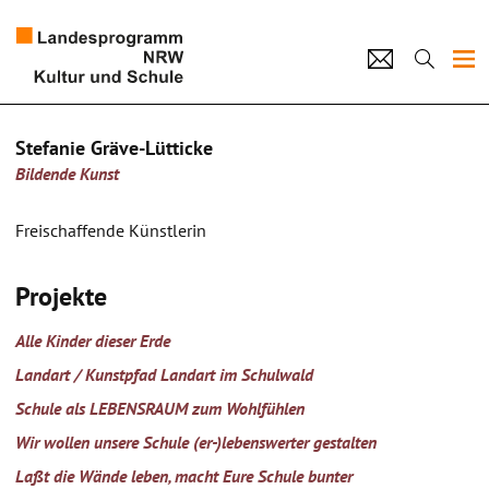
Projekte
Stefanie Gräve-Lütticke
Bildende Kunst
Künstlerpool
Schulen
Freischaffende Künstlerin
Kultur und Schule
Projekte
home
Impressum
Datenschutz
Kontakt
Alle Kinder dieser Erde
Landart / Kunstpfad Landart im Schulwald
Schule als LEBENSRAUM zum Wohlfühlen
Wir wollen unsere Schule (er-)lebenswerter gestalten
Laßt die Wände leben, macht Eure Schule bunter