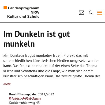
Projekte
Im Dunkeln ist gut
Künstlerpool
munkeln
Schulen
»Im Dunkeln ist gut munkeln« ist ein Projekt, das mit
Kultur und Schule
unterschiedlichen künstlerischen Medien umgesetzt werden
kann. Das Projekt beinhaltet auf der einen Seite das Thema
»Licht und Schatten« und die Frage, wie man sich damit
home
Impressum
Datenschutz
Kontakt
künstlerisch beschäftigen kann. Das zweite große Thema des
Projekts sind die Gefühle und Assoziationen, die Dunkelheit
mehr
in uns hervorruft mit der Möglichkeit der künstlerischen
Auseinandersetzung.
Durchführungsjahr:
2011/2012
Friedrich-Fröbel-Schule
Zuerst kann in dem Projekt zeichnerisch und malerisch
Kucklemühlenweg 43