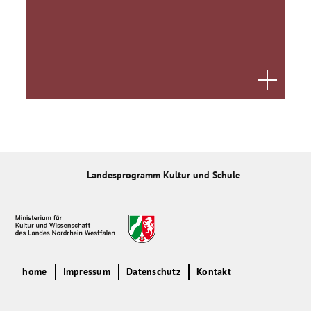
Lösungen zu entwerfen und umzusetzen. Die praktischen
Umsetzungen können dabei Schulräume im Innen- und
Außenbereich bereichern und so als Anregung für andere
Schülergruppen wie auch der Wertschätzung der
entstandenen Arbeiten dienen.
Landesprogramm Kultur und Schule
home
Impressum
Datenschutz
Kontakt