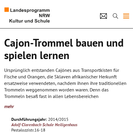
Projekte
Cajon-Trommel bauen und
Künstlerpool
spielen lernen
Schulen
Ursprünglich entstanden Cajónes aus Transportkisten für
Kultur und Schule
Fische und Orangen, die Sklaven afrikanischer Herkunft
ersatzweise verwendeten, nachdem ihnen ihre traditionellen
Trommeln weggenommen worden waren. Denn das
home
Impressum
Datenschutz
Kontakt
Trommeln besaß fast in allen Lebensbereichen
entscheidende Funktionen für die Gemeinschaft und das
mehr
Gefühl der Zusammengehörigkeit.
Spezifisches Kennzeichen von Cajónes ist, dass ihre
Durchführungsjahr:
2014/2015
Schlagfläche aus Holzplatten besteht, ebenso wie ihr Korpus.
Adolf-Clarenbach-Schule Heiligenhaus
Man unterscheidet die afro-peruanische Bauweise von
Pestalozzistr.16-18