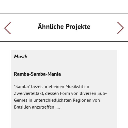
zudem das Selbstwertgefühl der SchülerInnen. Dadurch, dass
die Instrumente im Schulbesitz bleiben, wird auch ein
Verständnis für die Gemeinnützigkeit sensibilisiert.
Ähnliche Projekte
Musik
Ramba-Samba-Mania
"Samba" bezeichnet einen Musikstil im
Zweivierteltakt, dessen Form von diversen Sub-
Genres in unterschiedlichsten Regionen von
Brasilien anzutreffen i...