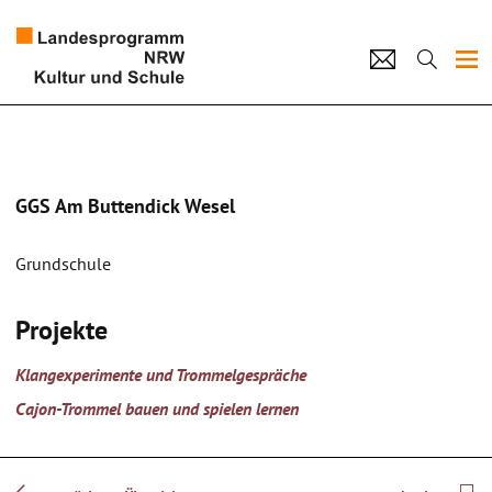
Projekte
Künstlerpool
GGS Am Buttendick Wesel
Schulen
Grundschule
Kultur und Schule
Projekte
home
Impressum
Datenschutz
Kontakt
Klangexperimente und Trommelgespräche
Cajon-Trommel bauen und spielen lernen