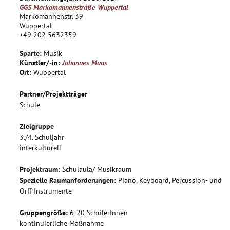
Instrumentenkonstellationen, welche auch die
GGS Markomannenstraße Wuppertal
unterschiedlichen Spielniveaus innerhalb der Gruppe
Markomannenstr. 39
berücksichtigt.
Wuppertal
+49 202 5632359
In jedem Halbjahr wird auf eine Präsentation hingearbeitet.
Sparte:
Musik
Künstler/-in:
Johannes Maas
Ort:
Wuppertal
Partner/Projektträger
Schule
Zielgruppe
3./4. Schuljahr
interkulturell
Projektraum:
Schulaula/ Musikraum
Spezielle Raumanforderungen:
Piano, Keyboard, Percussion- und
Orff-Instrumente
Gruppengröße:
6-20 SchülerInnen
kontinuierliche Maßnahme