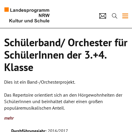
Projekte
Schülerband/ Orchester für
Künstlerpool
SchülerInnen der 3.+4.
Schulen
Klasse
Kultur und Schule
Dies ist ein Band-/Orchesterprojekt.
home
Impressum
Datenschutz
Kontakt
Das Repertoire orientiert sich an den Hörgewohnheiten der
SchülerInnen und beinhaltet daher einen großen
populäremusikalischen Anteil.
Daneben wird versucht, Musik aus den verschiedenen
mehr
Kulturkreisen der teilnehmenden SchülerInnen aufzugreifen.
Es entstehen Arrangemants für individuelle
Durchführungsjahr:
2016/2017