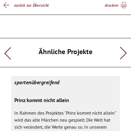
Entstehung von Kunstwerken zeigen. Die Suche nach dem
zurück zur Übersicht
drucken
Besonderen wird filmisch festgehalten. Außerdem wird
Toleranz und das Thema Unterschiede wahrnehmen und
annehmen eine Rolle spielen.
Die Schüler können ihre ästhetischen darstellerischen
Kompetenzen erweitern, stoßen aber auch immer wieder
durch die Arbeit mit dem Thema »Aus dem Rahmen fallen«
Ähnliche Projekte
auf die Themen wie Toleranz, Andersartigkeit und Akzeptanz.
Es wird eine abschließende Ausstellung stattfinden und eine
Filmvorführung.
spartenübergreifend
Prinz kommt nicht allein
In Rahmen des Projektes "Prinz kommt nicht allein"
wird das alte Märchen neu gespielt. Die Welt hat
sich verändert, die Werte genau so. In unserem