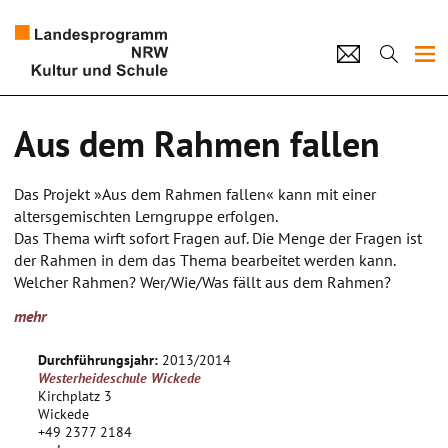
Projekte
Aus dem Rahmen fallen
Künstlerpool
Das Projekt »Aus dem Rahmen fallen« kann mit einer
Schulen
altersgemischten Lerngruppe erfolgen.
Das Thema wirft sofort Fragen auf. Die Menge der Fragen ist
Kultur und Schule
der Rahmen in dem das Thema bearbeitet werden kann.
Welcher Rahmen? Wer/Wie/Was fällt aus dem Rahmen?
Habe ich einen Rahmen? Gibt es zu große oder zu kleine
home
Impressum
Datenschutz
Kontakt
mehr
Rahmen? Warum passt etwas und warum passt etwas nicht?
Gibt es Künstler, die sich mit dem Thema schon beschäftigt
Durchführungsjahr:
2013/2014
haben?
Westerheideschule Wickede
Das Projekt lässt sich in viele Unterthemen aufteilen und
Kirchplatz 3
strukturieren.
Wickede
+49 2377 2184
Bei der bildnerischen Umsetzung können verschiedene