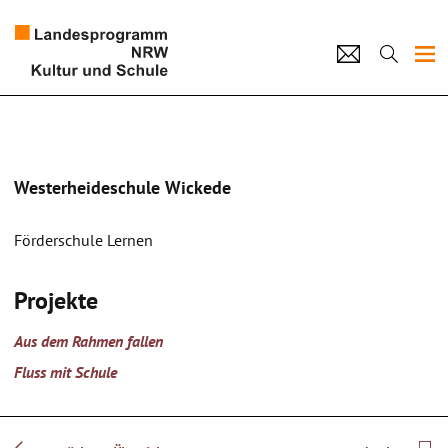
Projekte
Künstlerpool
Westerheideschule Wickede
Schulen
Förderschule Lernen
Kultur und Schule
Projekte
home
Impressum
Datenschutz
Kontakt
Aus dem Rahmen fallen
Fluss mit Schule