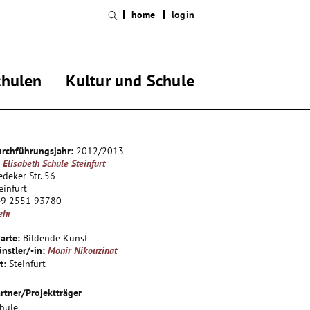
home
login
chulen
Kultur und Schule
rchführungsjahr:
2012/2013
. Elisabeth Schule Steinfurt
edeker Str. 56
einfurt
49 2551 93780
ehr
arte:
Bildende Kunst
nstler/-in:
Monir Nikouzinat
t:
Steinfurt
rtner/Projektträger
hule