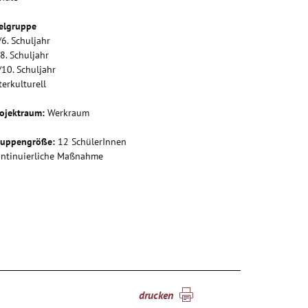
elgruppe
/6. Schuljahr
/8. Schuljahr
/10. Schuljahr
terkulturell
ojektraum:
Werkraum
ruppengröße:
12 SchülerInnen
ntinuierliche Maßnahme
drucken