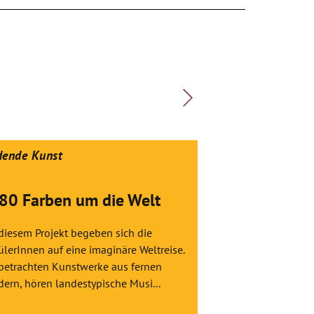
dende Kunst
Bildende Kunst
 80 Farben um die Welt
Freies Kunst
diesem Projekt begeben sich die
In diesem Projekt 
lerInnen auf eine imaginäre Weltreise.
eigenen Ideen der 
 betrachten Kunstwerke aus fernen
kann etwas Abstrak
ern, hören landestypische Musi...
Figürliches sein. Si