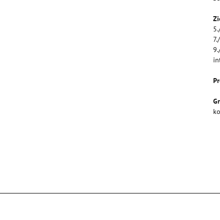
Zi
5.
7.
9.
in
Pr
G
ko