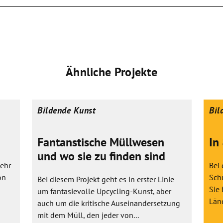
Ähnliche Projekte
Bildende Kunst
Bil
Fantanstische Müllwesen
In
und wo sie zu finden sind
sehr
Bei 
on
Schü
Bei diesem Projekt geht es in erster Linie
Sie
um fantasievolle Upcycling-Kunst, aber
Länd
auch um die kritische Auseinandersetzung
mit dem Müll, den jeder von...