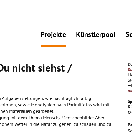
Projekte
Künstlerpool
S
u nicht siehst /
Du
St
Li
St
+
m
 Aufgabenstellungen, wie nachträglich farbig
Sp
erInnen, sowie Monotypien nach Portraitfotos wird mit
Kü
hen Materialien gearbeitet.
Or
ftigung mit dem Thema Mensch/ Menschenbilder. Aber
chönem Wetter in die Natur zu gehen, zu schauen und zu
Pa
Sc