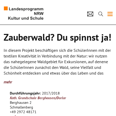
Projekte
Zauberwald? Du spinnst ja!
Künstlerpool
In diesem Projekt beschäftigen sich die SchülerInnen mit der
Schulen
textilen Kreativität in Verbindung mit der Natur: wir nutzen
das nahegelegene Waldgebiet für Exkursionen, auf denene
Kultur und Schule
die SchülerInnen zunächst den Wald, seine Vielfalt und
Schönheit entdecken und etwas über das Leben und das
Zusammenspiel der Tier- und Pflanzenwelt erfahren.
home
Impressum
Datenschutz
Kontakt
mehr
Ein Streifzug durch die Welt der Märchen und Farbeln in
Bezug auf den Wald, regt die SchülerInnen zur eignen
Durchführungsjahr:
2017/2018
Phantasien an. In ausgedienten und abgestorbenen
Kath. Grundschule Berghausen/Dorlar
Holzfundstücken, die die SchülerInnen gesammelt haben,
Berghausen 2
entdecken sie zauberhafte Wesen und erwecken sie durch
Schmallenberg
+49 2972 48171
Umgestaltung mit Hilfe von textilem Material zu ganz neuem