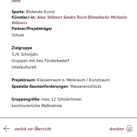
mehr
Leben. Dabei kommen verschiedene handwerkliche
Fertigkeiten zum Einsatz. Nach und nach wächst ein
Sparte:
Bildende Kunst
Zauberwald mit skurrilen Pflanze, Tieren und
Künstler/-in:
Anne Vollmert
Sandra Tusch-Dünnebacke
Michaela
Vollmers
geheimnisvollen Wesen.
Partner/Projektträger
Begleitend dazu wird ein textiles Zauberwaldbuch und ein
Schule
textiles Wald-Wand-Bild entstehen.
Zielgruppe
Dieses Projekt wird von drei Künstlerinnen geleitet:
3./4. Schuljahr
A. Vollmert: Weben, Filzen und Spinnen
Gruppen mit bes. Förderbedarf
S. Tusch-Dünnebacke: Objektkunst
interkulturell
M. Vollmers: textiles Arbeiten, Malerei und Gestaltung
Projektraum:
Klassenraum o. Werkraum / Kunstraum
Im Schuljahr 2018/2019 findet das Projekt nur mit zwei
Spezielle Raumanforderungen:
Wasseranschluss
KünstlerInnen statt (Michaela Vollmers und Sandra Tusch-
Dünnebacke).
Gruppengröße:
max. 12 SchülerInnen
kontinuierliche Maßnahme
zurück zur Übersicht
drucken