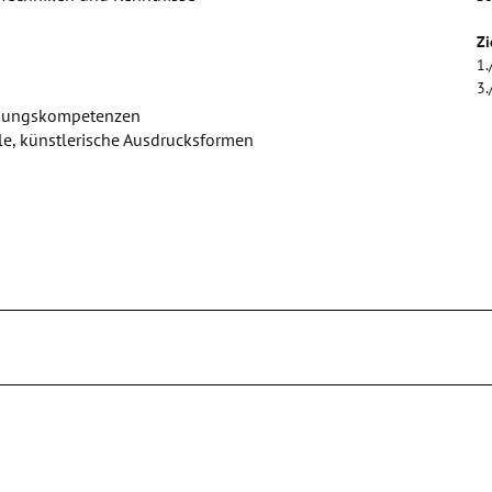
Zi
1.
3.
ndungskompetenzen
lle, künstlerische Ausdrucksformen