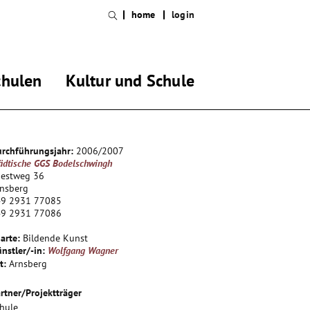
home
login
chulen
Kultur und Schule
rchführungsjahr:
2006/2007
ädtische GGS Bodelschwingh
oestweg 36
rnsberg
49 2931 77085
49 2931 77086
arte:
Bildende Kunst
nstler/-in:
Wolfgang Wagner
t:
Arnsberg
rtner/Projektträger
hule