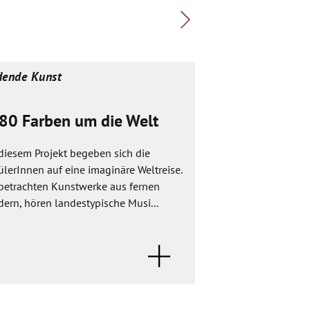
dende Kunst
Bildende Kunst
 80 Farben um die Welt
Alle Kinder 
diesem Projekt begeben sich die
Für unsere Kinder i
lerInnen auf eine imaginäre Weltreise.
klein, sie wachsen
 betrachten Kunstwerke aus fernen
den Eltern in Gebor
ern, hören landestypische Musi...
Irgendwann veränder