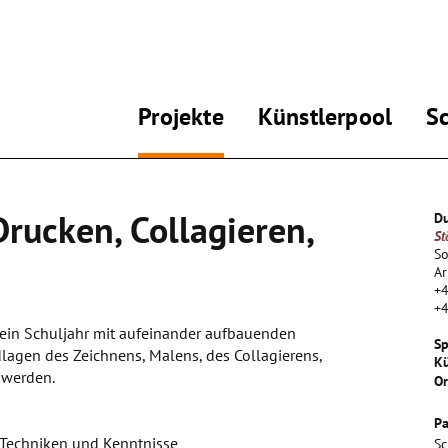
Projekte
Künstlerpool
S
Drucken, Collagieren,
Du
St
S
A
+
+
r ein Schuljahr mit aufeinander aufbauenden
Sp
agen des Zeichnens, Malens, des Collagierens,
Kü
t werden.
Or
Pa
, Techniken und Kenntnisse
Sc