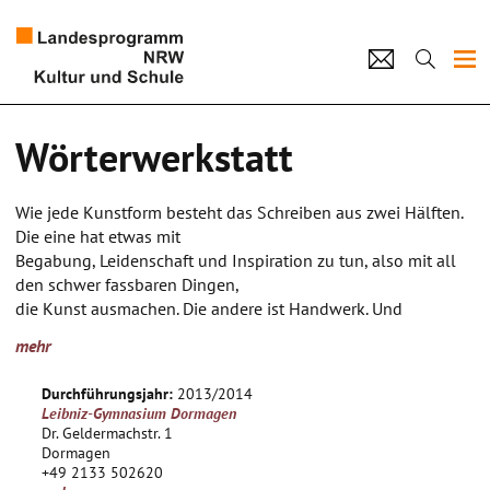
Projekte
Wörterwerkstatt
Künstlerpool
Wie jede Kunstform besteht das Schreiben aus zwei Hälften.
Schulen
Die eine hat etwas mit
Begabung, Leidenschaft und Inspiration zu tun, also mit all
Kultur und Schule
den schwer fassbaren Dingen,
die Kunst ausmachen. Die andere ist Handwerk. Und
Handwerk ist etwas, das man
home
Impressum
Datenschutz
Kontakt
mehr
erlernen kann. Wie gestalte ich eine Figur? Wie entwickle ich
eine Geschichte? Wie
Durchführungsjahr:
2013/2014
erzeuge ich Spannung? Was macht einen guten Dialog aus?
Leibniz-Gymnasium Dormagen
Solche und viele weiteren
Dr. Geldermachstr. 1
Fragen gilt es zu klären, egal ob man eine Fantasy-
Dormagen
+49 2133 502620
Geschichte, ein Drehbuch oder eine