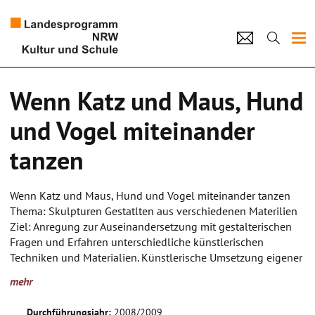
Projekte
Wenn Katz und Maus, Hund
Künstlerpool
und Vogel miteinander
Schulen
tanzen
Kultur und Schule
Wenn Katz und Maus, Hund und Vogel miteinander tanzen
Thema: Skulpturen Gestatlten aus verschiedenen Materilien
home
Impressum
Datenschutz
Kontakt
Ziel: Anregung zur Auseinandersetzung mit gestalterischen
Fragen und Erfahren unterschiedliche künstlerischen
Techniken und Materialien. Künstlerische Umsetzung eigener
Ideen. Förderung von Kreativität, Geschicklichkeit,
mehr
Teamarbeitund Selbstbewusstsein. Freude am künstlerischen
Arbeiten.
Durchführungsjahr:
2008/2009