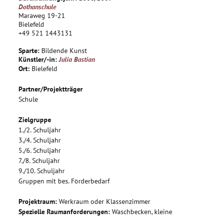
Erfahrung von Selbstwahrnehmung und Fremdbild beim
Dothanschule
Arbeiten in der Gruppe.
Maraweg 19-21
Ziel: Skulpturen
Bielefeld
+49 521 1443131
Sparte:
Bildende Kunst
Künstler/-in:
Julia Bastian
Ort:
Bielefeld
Partner/Projektträger
Schule
Zielgruppe
1./2. Schuljahr
3./4. Schuljahr
5./6. Schuljahr
7./8. Schuljahr
9./10. Schuljahr
Gruppen mit bes. Förderbedarf
Projektraum:
Werkraum oder Klassenzimmer
Spezielle Raumanforderungen:
Waschbecken, kleine