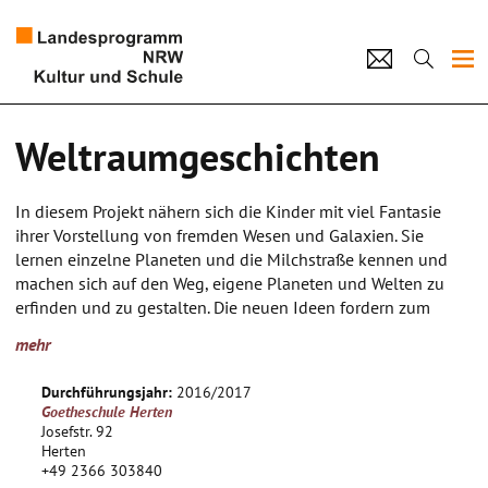
Projekte
Weltraumgeschichten
Künstlerpool
In diesem Projekt nähern sich die Kinder mit viel Fantasie
Schulen
ihrer Vorstellung von fremden Wesen und Galaxien. Sie
lernen einzelne Planeten und die Milchstraße kennen und
Kultur und Schule
machen sich auf den Weg, eigene Planeten und Welten zu
erfinden und zu gestalten. Die neuen Ideen fordern zum
Experiment auf und zu einer mutigen Herangehensweise in
home
Impressum
Datenschutz
Kontakt
mehr
der Ausführung. Die SchülerInnen entwickeln ihre Lösungen
und erarbeiten sie spielerisch. Im Arbeitsprozess lernen sie
Durchführungsjahr:
2016/2017
neue Materialien kennen, bilden dabei Grob- und
Goetheschule Herten
Feinmotorik weiter aus und schulen ihre
Josefstr. 92
Konzentrationsfähigkeit.
Herten
+49 2366 303840
Das Thema liegt im Bereich der Fantasie, das ermöglicht den