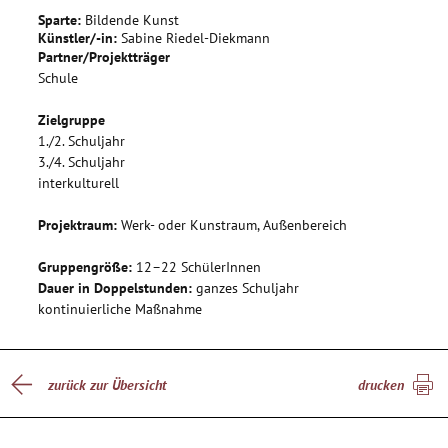
Kindern einen leichteren Zugang zu ihrem kreativen
Sparte:
Bildende Kunst
Potenzial. Die gemeinsame Gestaltung eines
Künstler/-in:
Sabine Riedel-Diekmann
Gesamtkunstwerks mit öffentlicher Präsentation und
Partner/Projektträger
Anerkennung durch Schüler- und Lehrerschaft stärkt das
Schule
Selbstwertgefühl und die Erfahrung mit konstruktiver
Gruppenarbeit.
Zielgruppe
1./2. Schuljahr
3./4. Schuljahr
interkulturell
Projektraum:
Werk- oder Kunstraum, Außenbereich
Gruppengröße:
12–22 SchülerInnen
Dauer in Doppelstunden:
ganzes Schuljahr
kontinuierliche Maßnahme
zurück zur Übersicht
drucken