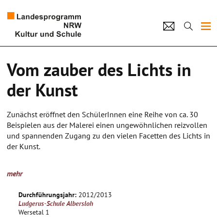
Projekte
Vom zauber des Lichts in
Künstlerpool
der Kunst
Schulen
Zunächst eröffnet den SchülerInnen eine Reihe von ca. 30
Kultur und Schule
Beispielen aus der Malerei einen ungewöhnlichen reizvollen
und spannenden Zugang zu den vielen Facetten des Lichts in
der Kunst.
home
Impressum
Datenschutz
Kontakt
Bildanalyse, Gespräche, Nachempfindungen in eigener
mehr
Malerei. Das sehen, die Farben, der Schatten, Helligkeit und
Dunkelheit aber auch Erkenntnis, Verwandlung Leben.
Durchführungsjahr:
2012/2013
Licht ist vergänglich - Licht lässt sich spiegeln - Licht kann
Ludgerus-Schule Albersloh
hart, Licht kann weich sein etc.
Wersetal 1