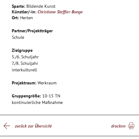
Rollenverhalten beschäftigen und zu diesem Thema
Sparte:
Bildende Kunst
Schmuckstücke gestalten und umsetzen.
Künstler/-in:
Christiane Steffler-Bunge
Ort:
Herten
Partner/Projektträger
Schule
Zielgruppe
5./6. Schuljahr
7./8. Schuljahr
interkulturell
Projektraum:
Werkraum
Gruppengröße:
10-15 TN
kontinuierliche Maßnahme
zurück zur Übersicht
drucken