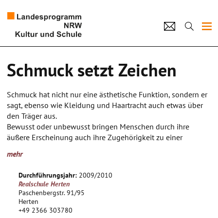
Projekte
Schmuck setzt Zeichen
Künstlerpool
Schmuck hat nicht nur eine ästhetische Funktion, sondern er
Schulen
sagt, ebenso wie Kleidung und Haartracht auch etwas über
den Träger aus.
Kultur und Schule
Bewusst oder unbewusst bringen Menschen durch ihre
äußere Erscheinung auch ihre Zugehörigkeit zu einer
bestimmten gesellschaftlichen Gruppe zum Ausdruck.
home
Impressum
Datenschutz
Kontakt
mehr
Gleichzeitig entsteht aber auch eine Abgrenzung zu anderen
Gruppen.
Durchführungsjahr:
2009/2010
Schmuck kann die Individualität einer Person hervorheben,
Realschule Herten
oder er kann dazu beitragen, sich als Teil einer Gemeinschaft
Paschenbergstr. 91/95
zu fühlen und darzustellen.
Herten
+49 2366 303780
Die Schüler sollen sich mit der Frage von Identität und