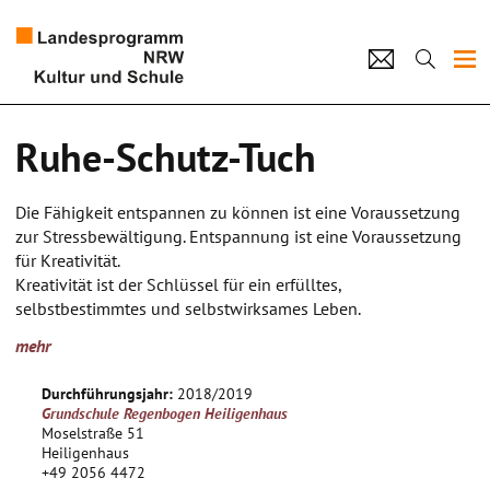
Projekte
Ruhe-Schutz-Tuch
Künstlerpool
Die Fähigkeit entspannen zu können ist eine Voraussetzung
Schulen
zur Stressbewältigung. Entspannung ist eine Voraussetzung
für Kreativität.
Kultur und Schule
Kreativität ist der Schlüssel für ein erfülltes,
selbstbestimmtes und selbstwirksames Leben.
Jeweils zehn bis zwölf Kinder einer Jahrgangsstufe gestalten
home
Impressum
Datenschutz
Kontakt
mehr
ihre „Ruhe-Schutz-Tücher“.
Sie lernen Kreativitätstechniken und künstlerische
Durchführungsjahr:
2018/2019
Maltechniken kennen. Die Kinder setzen ihre Ideen malerisch
Grundschule Regenbogen Heiligenhaus
auf Stoff um. Die Tücher knüpfen an die künstlerische
Moselstraße 51
Gestaltung von Bildern an. Jedes Tuch ist ein Unikat und wir
Heiligenhaus
+49 2056 4472
zu einem schützenden, tragenden, umhüllenden und