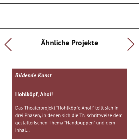
Ziele: vielfältige künstlerische Erfahrungen,
Selbstwirksamkeit, Diversitätsbewusstsein,
Selbstbewusstsein, Kompetenzerweiterung,
Wahrnehmungskompetenzen, gestalterische Fähigkeiten,
Kreativität und Flexibilität, Kommunikationsfähigkeit
Ähnliche Projekte
Bildende Kunst
Hohlköpf, Ahoi!
Das Theaterprojekt "Hohlköpfe,Ahoi!" teilt sich in
drei Phasen, in denen sich die TN schrittweise dem
gestalterischen Thema "Handpuppen" und dem
inhal...