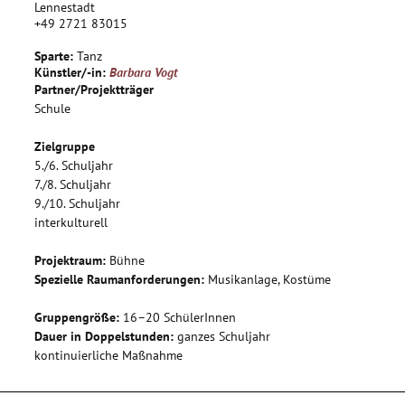
sehen.
Lennestadt
+49 2721 83015
Die Bewegungen der jeweils anderen werden übernommen
und nachgetanzt. Die Schülerinnen werden aufgefordert ihre
Sparte:
Tanz
Gefühle dabei zu beschreiben (in der Bewegung in eine
Künstler/-in:
Barbara Vogt
„andere Haut schlüpfen“).
Partner/Projektträger
Gemeinsam wird ein Thema herausgearbeitet, in kleinen
Schule
Gruppen differenziert und die Ergebnisse dann
zusammengetragen. Die ganze Gruppe gemeinsam entwickelt
Zielgruppe
dann daraus ein bühnenreifes Stück.
5./6. Schuljahr
7./8. Schuljahr
9./10. Schuljahr
interkulturell
Projektraum:
Bühne
Spezielle Raumanforderungen:
Musikanlage, Kostüme
Gruppengröße:
16–20 SchülerInnen
Dauer in Doppelstunden:
ganzes Schuljahr
kontinuierliche Maßnahme