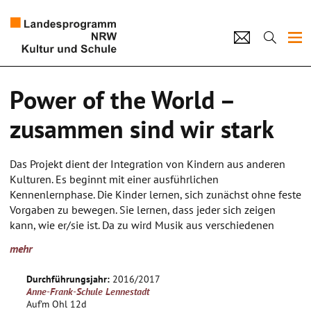
Projekte
Power of the World –
Künstlerpool
zusammen sind wir stark
Schulen
Das Projekt dient der Integration von Kindern aus anderen
Kultur und Schule
Kulturen. Es beginnt mit einer ausführlichen
Kennenlernphase. Die Kinder lernen, sich zunächst ohne feste
Vorgaben zu bewegen. Sie lernen, dass jeder sich zeigen
home
Impressum
Datenschutz
Kontakt
kann, wie er/sie ist. Da zu wird Musik aus verschiedenen
Kulturen gespielt.
mehr
Im freien Bewegungsspiel werden langsam die typischen
Merkmale der Kultur erforscht und in Bewegung umgesetzt.
Durchführungsjahr:
2016/2017
Was ist bekannt, was ist fremd? Die Kinder lernen durch
Anne-Frank-Schule Lennestadt
Stärkung der Beobachtungsgabe die anderen wirklich zu
Auf'm Ohl 12d