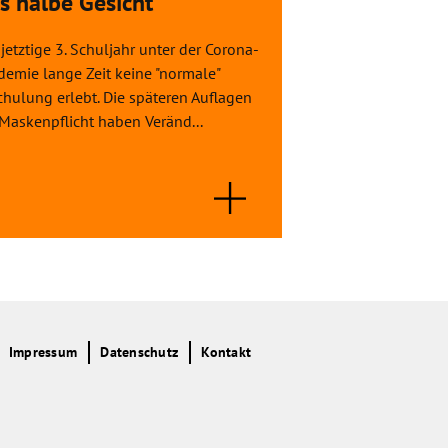
s halbe Gesicht
Theaterwerks
jetztige 3. Schuljahr unter der Corona-
Im Verlauf dieses P
demie lange Zeit keine "normale"
Grundlagen des Sc
hulung erlebt. Die späteren Auflagen
Entwicklung eines
Maskenpflicht haben Veränd...
kennen. Dabei wird
Impressum
Datenschutz
Kontakt