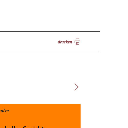
drucken
ater
Theater