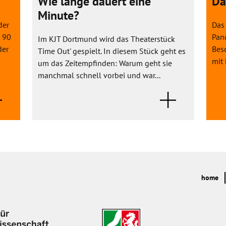
Wie lange dauert eine
Da
Minute?
der
Das 
h 90
Pan
Im KJT Dortmund wird das Theaterstück
der
Besc
Time Out' gespielt. In diesem Stück geht es
mit 
um das Zeitempfinden: Warum geht sie
manchmal schnell vorbei und war...
home