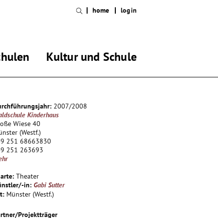
home
login
chulen
Kultur und Schule
rchführungsjahr:
2007/2008
ldschule Kinderhaus
roße Wiese 40
nster (Westf.)
49 251 68663830
49 251 263693
ehr
arte:
Theater
nstler/-in:
Gabi Sutter
t:
Münster (Westf.)
rtner/Projektträger