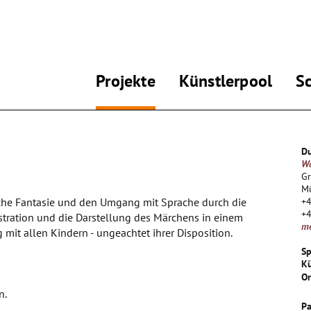
Projekte
Künstlerpool
S
Du
Wa
G
Mü
liche Fantasie und den Umgang mit Sprache durch die
+
+
stration und die Darstellung des Märchens in einem
m
mit allen Kindern - ungeachtet ihrer Disposition.
Sp
Kü
Or
n.
Pa