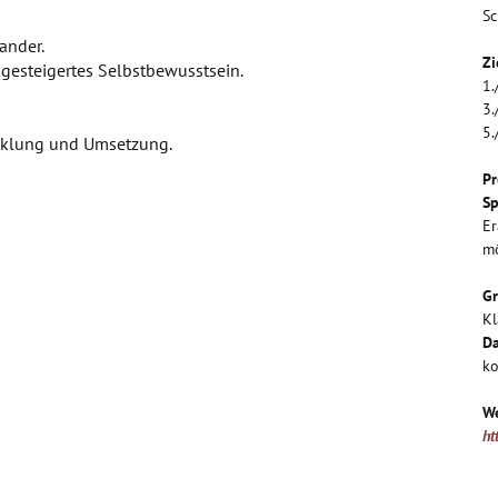
Sc
ander.
Zi
gesteigertes Selbstbewusstsein.
1.
3.
5.
icklung und Umsetzung.
Pr
Sp
Er
mö
G
Kl
Da
ko
We
ht