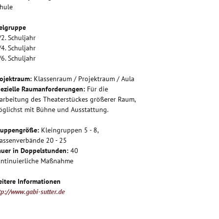
hule
elgruppe
/2. Schuljahr
/4. Schuljahr
/6. Schuljahr
ojektraum:
Klassenraum / Projektraum / Aula
ezielle Raumanforderungen:
Für die
arbeitung des Theaterstückes größerer Raum,
glichst mit Bühne und Ausstattung.
ruppengröße:
Kleingruppen 5 - 8,
assenverbände 20 - 25
uer in Doppelstunden:
40
ntinuierliche Maßnahme
itere Informationen
tp://www.gabi-sutter.de