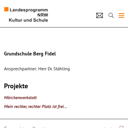
Projekte
Künstlerpool
Grundschule Berg Fidel
Schulen
Ansprechpartner: Herr Dr. Stähling
Kultur und Schule
Projekte
home
Impressum
Datenschutz
Kontakt
Märchenwerkstatt
Mein rechter, rechter Platz ist frei...