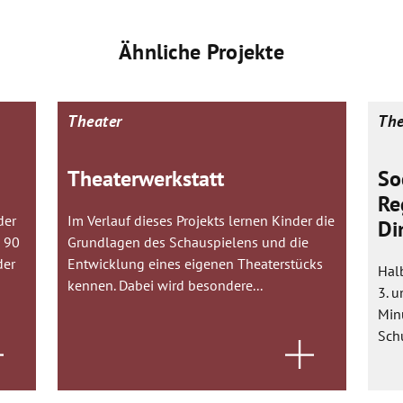
Ähnliche Projekte
Theater
The
Theaterwerkstatt
So
Re
der
Im Verlauf dieses Projekts lernen Kinder die
Di
h 90
Grundlagen des Schauspielens und die
der
Entwicklung eines eigenen Theaterstücks
Halb
kennen. Dabei wird besondere...
3. u
Minu
Schu