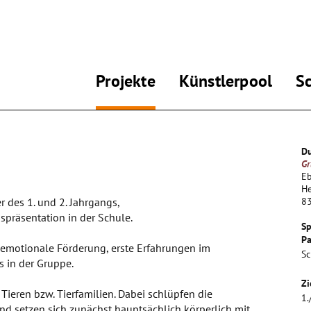
Projekte
Künstlerpool
S
Du
Gr
Eb
He
r des 1. und 2. Jahrgangs,
8
spräsentation in der Schule.
Sp
Pa
d emotionale Förderung, erste Erfahrungen im
Sc
s in der Gruppe.
Zi
Tieren bzw. Tierfamilien. Dabei schlüpfen die
1.
nd setzen sich zunächst hauptsächlich körperlich mit