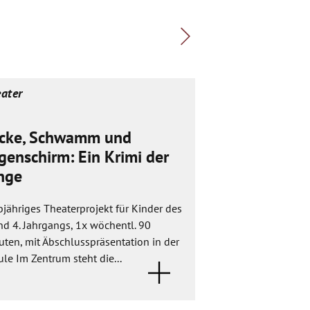
ater
Theater
cke, Schwamm und
Die Tarnkap
genschirm: Ein Krimi der
Ein magisches Wese
nge
Tarnkappe. Sie wir
gefunden. Wer sie a
jähriges Theaterprojekt für Kinder des
Natürlich möchte d
nd 4. Jahrgangs, 1x wöchentl. 90
ten, mit Äbschlusspräsentation in der
le Im Zentrum steht die...