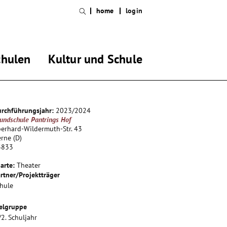
home
login
chulen
Kultur und Schule
rchführungsjahr:
2023/2024
undschule Pantrings Hof
erhard-Wildermuth-Str. 43
rne (D)
3833
arte:
Theater
rtner/Projektträger
hule
elgruppe
/2. Schuljahr