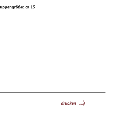
ruppengröße:
ca 15
drucken