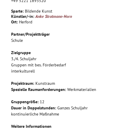
+49 5221 1893520
Die Kinder fertigen zudem kleinere Litfaßsäulen aus Pappe
an, in die sie wie in ein Kostüm hineinschlüpfen und
Sparte:
Bildende Kunst
während des Schulfestes persönliche Informationen
Künstler/-in:
Anke Stratmann-Horn
präsentieren können.
Ort:
Herford
In der Stadt wird eine echte Litfaßsäule gemietet, die über
Partner/Projektträger
das Schulprojekt informieren soll.
Schule
Zielgruppe
3./4. Schuljahr
Gruppen mit bes. Förderbedarf
interkulturell
Projektraum:
Kunstraum
Spezielle Raumanforderungen:
Werkmaterialien
Gruppengröße:
12
Dauer in Doppelstunden:
Ganzes Schuljahr
kontinuierliche Maßnahme
Weitere Informationen