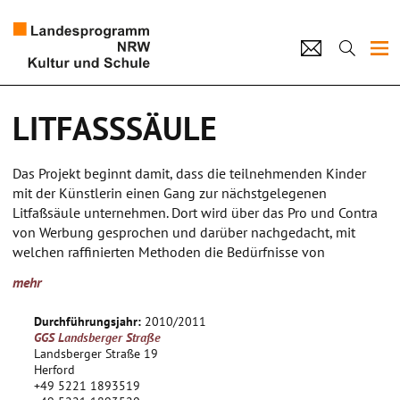
Projekte
LITFASSSÄULE
Künstlerpool
Das Projekt beginnt damit, dass die teilnehmenden Kinder
Schulen
mit der Künstlerin einen Gang zur nächstgelegenen
Litfaßsäule unternehmen. Dort wird über das Pro und Contra
Kultur und Schule
von Werbung gesprochen und darüber nachgedacht, mit
welchen raffinierten Methoden die Bedürfnisse von
Erwachsenen und Kindern geweckt werden, um das
home
Impressum
Datenschutz
Kontakt
mehr
Konsumverhalten anzuregen.
Die Kinder bauen danach eine eigene Säule aus Ytong und
Durchführungsjahr:
2010/2011
Pappe. Anschließend malen sie einige Plakate; oder sie
GGS Landsberger Straße
schreiben ihre Wünsche und Informationen auf und kleben
Landsberger Straße 19
sie an die Säule. Sie wird in der Schulhalle aufgestellt und
Herford
+49 5221 1893519
soll langfristig das "Schwarze Brett" ersetzen.