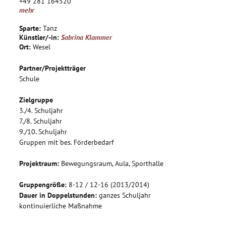
+49 281 164520
Kreativabend präsentiert werden.
mehr
Sparte:
Tanz
Künstler/-in:
Sabrina Klammer
Ort:
Wesel
Partner/Projektträger
Schule
Zielgruppe
3./4. Schuljahr
7./8. Schuljahr
9./10. Schuljahr
Gruppen mit bes. Förderbedarf
Projektraum:
Bewegungsraum, Aula, Sporthalle
Gruppengröße:
8-12 / 12-16 (2013/2014)
Dauer in Doppelstunden:
ganzes Schuljahr
kontinuierliche Maßnahme