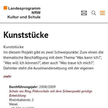
Projekte
Kunststücke
Künstlerpool
Kunststücke
Schulen
Im diesem Projekt gibt es zwei Schwerpunkte: Zum einen die
thematische Beschäftigung mit dem Thema "Was kann ich?",
Kultur und Schule
"Was will ich können?", aber auch "Was traue ich mich?".
Dahinter steht die Auseinandersetzung mit der eigenen
Leistungsfähigkeit, Selbstwert und Risikobereitschaft.
home
Impressum
Datenschutz
Kontakt
mehr
Es sollen den Schülern also moderne Tanztechniken aus dem
Bereich des Hip-Hop und Breakdance, aber auch des
Durchführungsjahr:
2008/2009
modernen zeitgenössischen Tanzes vermittelt werden. Des
Schule am Ring, Föderschule mit dem Schwerpunkt geistige
weiteren werden mit diesen Techniken Choreografien
Entwicklung
entwickelt, die Geschichten erzählen. Am Ende soll alles zu
Rheinbabenstr. 2
Wesel
einem Gesamtstück zusammengefügt werden und auf einem