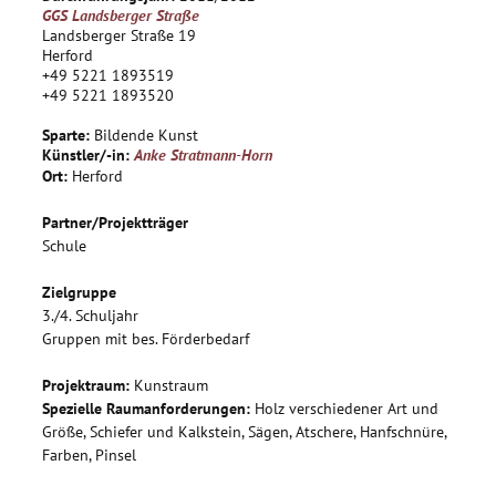
dann in die Tat umgesetzt. Es entstehen zum Beispiel Tier-
GGS Landsberger Straße
und Menschenfiguren aus Weidenruten, Ammoniten aus
Landsberger Straße 19
Baumscheiben, schwimmende Objekte aus Ästen und
Herford
+49 5221 1893519
Blättern, auch vergängliche Strukturen.
+49 5221 1893520
Alle Projektschritte werden fotografisch dokumentiert.
Am Ende des Projektes steht eine Ausstellung aller
Sparte:
Bildende Kunst
Kunstwerke und Fotodokumentationen.
Künstler/-in:
Anke Stratmann-Horn
Ort:
Herford
Partner/Projektträger
Schule
Zielgruppe
3./4. Schuljahr
Gruppen mit bes. Förderbedarf
Projektraum:
Kunstraum
Spezielle Raumanforderungen:
Holz verschiedener Art und
Größe, Schiefer und Kalkstein, Sägen, Atschere, Hanfschnüre,
Farben, Pinsel