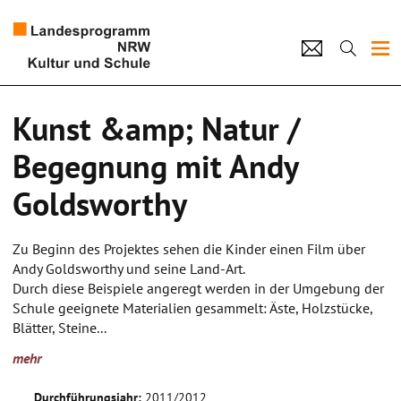
Projekte
Kunst &amp; Natur /
Künstlerpool
Begegnung mit Andy
Schulen
Goldsworthy
Kultur und Schule
Zu Beginn des Projektes sehen die Kinder einen Film über
Andy Goldsworthy und seine Land-Art.
home
Impressum
Datenschutz
Kontakt
Durch diese Beispiele angeregt werden in der Umgebung der
Schule geeignete Materialien gesammelt: Äste, Holzstücke,
Blätter, Steine...
Die Kinder können sich in ihrer Fantasie vorstellen, wie sie
mehr
die Materialien zusammenstellen, verändern, verfremden und
in neue Anordnungen bringen können. Die Fantasien werden
Durchführungsjahr:
2011/2012