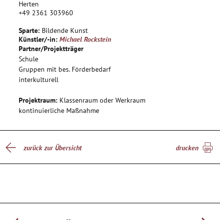
Es werden Muster und Texturen gesammelt und
Herten
+49 2361 303960
Wissenwertes über Farben und ihre Wirkung, speziell im
Bereich Graffiti vermittelt.
Sparte:
Bildende Kunst
Künstler/-in:
Michael Rockstein
Partner/Projektträger
Schule
Gruppen mit bes. Förderbedarf
interkulturell
Projektraum:
Klassenraum oder Werkraum
kontinuierliche Maßnahme
zurück zur Übersicht
drucken