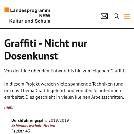
Projekte
Graffiti - Nicht nur
Künstlerpool
Dosenkunst
Schulen
Von der Idee über den Entwurf bis hin zum eigenen Graffiti.
Kultur und Schule
In diesem Projekt werden viele spannende Techniken rund
um das Thema Graffiti gelehrt und von den SchülerInnen
home
Impressum
Datenschutz
Kontakt
erarbeitet. Dies geschieht in vielen kleinen Arbeitsschritten,
welche zum Ende des Projekts gemeinschaftlich ausgestellt
mehr
bzw. als gemeinsames Graffiti präsentiert wird.
Durchführungsjahr:
2018/2019
Von den ersten Skizzen und Ideen wird mit Formen,
Achtenbeckschule Herten
Buchstaben und Flächen gearbeitet.
Feldstr. 43