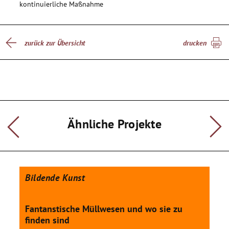
kontinuierliche Maßnahme
nachhaltig vor Schmutz und Beschädigung.
Die gemeinsame handwerkliche Umsetzung soll die
Teamarbeit und die Identität mit dem Schulumfeld fördern.
zurück zur Übersicht
drucken
Ähnliche Projekte
Bildende Kunst
Fantanstische Müllwesen und wo sie zu
finden sind