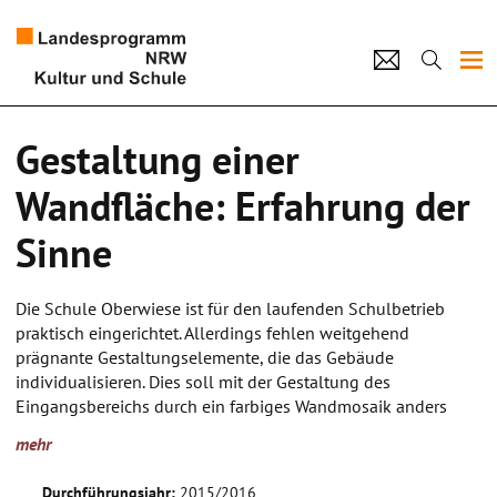
Projekte
Gestaltung einer
Künstlerpool
Wandfläche: Erfahrung der
Schulen
Sinne
Kultur und Schule
Die Schule Oberwiese ist für den laufenden Schulbetrieb
praktisch eingerichtet. Allerdings fehlen weitgehend
home
Impressum
Datenschutz
Kontakt
prägnante Gestaltungselemente, die das Gebäude
individualisieren. Dies soll mit der Gestaltung des
Eingangsbereichs durch ein farbiges Wandmosaik anders
werden, zugleich wird den SchülerInnen mit besonderem
mehr
Förderbedarf die Möglichkeit gegeben sich in der praktischen
kunsthandwerklichen Arbeit selbst zu erfahren. Die Erfahrung
Durchführungsjahr:
2015/2016