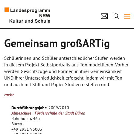
Projekte
Gemeinsam großARTig
Künstlerpool
Schülerinnen und Schüler unterschiedlicher Stufen werden
Schulen
in diesem Projekt Selbstportraits aus Ton modellieren. Vorher
werden Gesichtszüge und Formen in ihrer Gemeinsamkeit
Kultur und Schule
UND ihrer Unterschiedlichkeit erforscht, indem wir mit Ton
und auch mit Stift und Papier Studien erstellen und
gemeinsam betrachten.
home
Impressum
Datenschutz
Kontakt
mehr
Die Tonformen werden glasiert und zu einem großen
Gemeinschaftswerk zusammengefügt.
Durchführungsjahr:
2009/2010
Almeschule - Förderschule der Stadt Büren
Bahnhofstr. 46a
Büren
+49 2951 93003