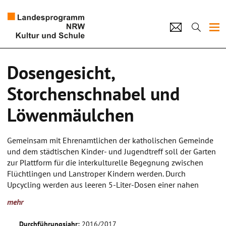
Projekte
Dosengesicht,
Künstlerpool
Storchenschnabel und
Schulen
Löwenmäulchen
Kultur und Schule
Gemeinsam mit Ehrenamtlichen der katholischen Gemeinde
und dem städtischen Kinder- und Jugendtreff soll der Garten
home
Impressum
Datenschutz
Kontakt
zur Plattform für die interkulturelle Begegnung zwischen
Flüchtlingen und Lanstroper Kindern werden. Durch
Upcycling werden aus leeren 5-Liter-Dosen einer nahen
Großküche mit Hilfe von Schrott Köpfe und Gesichter.
mehr
Verbogene Gabeln werden zu Nasen, alte Dosenöffner zu
Mündern, Siebe zu Augen. Die fertigen Dosengesichter
Durchführungsjahr:
2016/2017