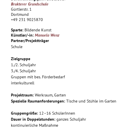
werden bepflanzt, an den Zaun gehängt und so zu einem
Brukterer Grundschule
vertikalen Garten, der auch von außen gut sichtbar ist. Die
Gürtlerstr. 1
Galerie der metallischen Köpfe ist aber nur ein Teil der
Dortmund
+49 231 9025870
künstlerischen Auseinandersetzung, die vorwiegend
nachmittags stattfindet. Des Weiteren ist geplant einen
Sparte:
Bildende Kunst
gespendeten Bauwagen mit den SchülerInnen zu bemalen.
Künstler/-in:
Manuela Wenz
Partner/Projektträger
Schule
Zielgruppe
1./2. Schuljahr
3./4. Schuljahr
Gruppen mit bes. Förderbedarf
interkulturell
Projektraum:
Werkraum, Garten
Spezielle Raumanforderungen:
Tische und Stühle im Garten
Gruppengröße:
12–16 SchülerInnen
Dauer in Doppelstunden:
ganzes Schuljahr
kontinuierliche Maßnahme