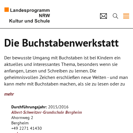
Projekte
Die Buchstabenwerkstatt
Künstlerpool
Der bewusste Umgang mit Buchstaben ist bei Kindern ein
Schulen
aktuelles und interessantes Thema, besonders wenn sie
anfangen, Lesen und Schreiben zu lernen. Die
Kultur und Schule
geheimnisvollen Zeichen erschließen neue Welten - und man
kann mehr mit Buchstaben machen, als sie zu lesen oder zu
schreiben. Schrift ist auch ein gestalterisches Element in der
home
Impressum
Datenschutz
Kontakt
mehr
Kunst. Beispielsweise verwenden Popart, Graffiti und Comic
verschiedene Buchstaben, Schrifttypen und Zeichenformen.
Durchführungsjahr:
2015/2016
Albert-Schweitzer-Grundschule Bergheim
Von der Höhlenmalerei über die verzierten Buchstaben des
Ahornweg 2
Mittelalters (Schmuckinitialen) bis zum Graffiti-Schriftzug
Bergheim
+49 2271 41430
vermittelt dieses Kunstprojekt den gestalterischen Umgang