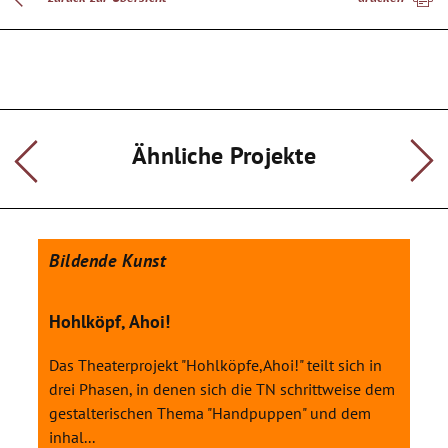
Beispiele für die einzelnen Unterrichtsthemen:
Zierbuchstaben - Wortcollagen - Zeitungsstadt -
Gedichtlandschaft - Geheimschrift - Namensblume - Lesebrille
- Graffitischriftzug - Comic - Buchstabenfiguren -
Plakatbotschaft - Schriftengirlande - Alphabetmemorie -
Buchstabenfiguren - Stoffbuchstabe
Ähnliche Projekte
Bildende Kunst
Hohlköpf, Ahoi!
Das Theaterprojekt "Hohlköpfe,Ahoi!" teilt sich in
drei Phasen, in denen sich die TN schrittweise dem
gestalterischen Thema "Handpuppen" und dem
inhal...