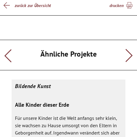
dazu dienen, eigene neue Ausdrucksformen zu finden, die
zurück zur Übersicht
drucken
über das alltägliche Sehen hinausgehen.
Der Blick über den Tellerrand bietet nicht nur die Möglichkeit,
Fremdes zu verstehen, sondern fördert die Begeisterung für
Neues, die Fähigkeit "auszuprobieren" und nimmt so die
Angst vor Unbekanntem und ,befreit von so manchen
Vorurteilen.
Ähnliche Projekte
Zur Kooperation:
Die vier Einrichtungen werden auf verschiedenen Ebenen
miteinander kooperieren:
• Erstellung eines gemeinsamen Reisebuches: die einzelnen
Gruppen werden in Gemeinschaftsarbeit Berichte über
Bildende Kunst
Reiseetappen erstellen. Es kann sich dabei um fotografische
Gestaltung, Texte, Malerei, Collagen etc. handeln. Diese
Berichte werden zu einem Buch oder Leporello
Alle Kinder dieser Erde
zusammengefasst.
•Gemeinsame Fahrt in das Afrikamuseum in Berg en Dal: ein
Für unsere Kinder ist die Welt anfangs sehr klein,
vorbereiteter Tag in Afrika .
sie wachsen zu Hause umsorgt von den Eltern in
•Eine gemeinsame Abschlussveranstaltung mit einem
Geborgenheit auf. Irgendwann verändert sich aber
Künstlerfest für alle Beteiligten. Es