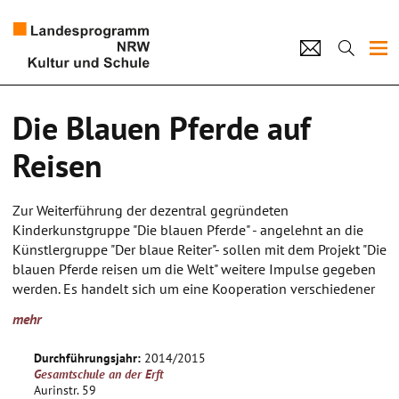
Projekte
Die Blauen Pferde auf
Künstlerpool
Reisen
Schulen
Zur Weiterführung der dezentral gegründeten
Kultur und Schule
Kinderkunstgruppe "Die blauen Pferde" - angelehnt an die
Künstlergruppe "Der blaue Reiter"- sollen mit dem Projekt "Die
blauen Pferde reisen um die Welt" weitere Impulse gegeben
home
Impressum
Datenschutz
Kontakt
werden. Es handelt sich um eine Kooperation verschiedener
Altersgruppen in verschiedenen Einrichtungen im Neusser
mehr
Süden: St. Peter-Kindergarten in Hoisten, Richard- Schirrman-
Grundschule in Hoisten, St. Peter- Grundschule in RoselIen
Durchführungsjahr:
2014/2015
und die Gesamtschule An der Erft, Weckhoven/Selikum.
Gesamtschule an der Erft
Die Inspirationsquellen der Blauen Reiter sind u.a.
Aurinstr. 59