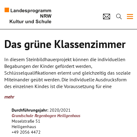
Projekte
Das grüne Klassenzimmer
Künstlerpool
In diesem Steinbildhauerprojekt können die individuellen
Schulen
Begabungen der Kinder gefördert werden,
Schlüsselqualifikationen erlernt und gleichzeitig das soziale
Kultur und Schule
Miteinander geübt werden. Die individuelle Ausdrucksform
des einzelnen Kindes ist die Voraussetzung für eine
spannende Erscheinung der fertigen Skulptur. Soziale
home
Impressum
Datenschutz
Kontakt
mehr
Kompetenzen der Kinder werden in diesem Projekt gefördert,
da viele Arbeitsschritte nur in gemeinsamen Tun zu
Durchführungsjahr:
2020/2021
bewältigen sind.
Grundschule Regenbogen Heiligenhaus
Unter dem Aspekt psychomotorischer Förderung bieten sich
Moselstraße 51
im Arbeitsfeld der kreativen Steinbearbeitung vielfältige
Heiligenhaus
+49 2056 4472
Möglichkeiten zur FÖrderung und Unterstützung der eigenen