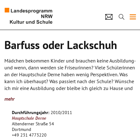
Projekte
Barfuss oder Lackschuh
Künstlerpool
Mädchen bekommen Kinder und brauchen keine Ausbildung-
Schulen
und wenn, dann werden sie Friseurinnen? Viele Schülerinnen
an der Hauptschule Derne haben wenig Perspektiven. Was
Kultur und Schule
kann ich überhaupt? Was passiert nach der Schule? Wünsche
ich mir eine Ausbildung oder bleibe ich gleich zu Hause und
warte auf den richtigen Mann, um Kinder zu bekommen und
home
Impressum
Datenschutz
Kontakt
mehr
Hausfrau zu werden? Oder doch lieber Topmodell? Das
Projekt “Barfuss oder Lackschuh“ beschäftigt sich mit den
Durchführungsjahr:
2010/2011
Zukunftsperspektiven von Mädchen. Viele Schülerinnen an
Hauptschule Derne
der Hauptschule Derne haben einen Migrationshintergrund
Altenderner Straße 54
und sind bei der Auswahl ihrer Zukunftsvisionen auch durch
Dortmund
+49 231 4773220
ihre kulturellen Hintergründe geprägt. Sie wollen dem