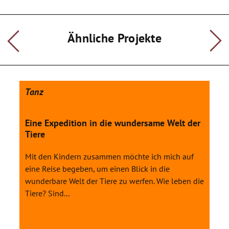
seinen beruflichen Wünschen einer realistischen Wahl zu
nähern.
Jede Schülerin wird zu einer eigenen Lebensperspektive
recherchieren. Die individuellen Wünsche und Vorstellungen
Ähnliche Projekte
werden als Vorlage für Tänze und Szenen genommen.
Gemeinsam werden szenische Ideen entwickelt und mit
Choreographien verbunden. Als
Abschluss ist eine Collage aus unterschiedlichen Tänzen und
Szenen zum Thema Lebensperspektive geplant. Diese soll an
Tanz
der Schule und über die Schule hinaus aufgeführt werden.
Eine Expedition in die wundersame Welt der
Tiere
Mit den Kindern zusammen möchte ich mich auf
eine Reise begeben, um einen Blick in die
wunderbare Welt der Tiere zu werfen. Wie leben die
Tiere? Sind...