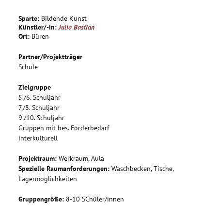
Miteinander in ihrer Schule künstlerisch umsetzen. Die zu
einem Gesamtbild zusammen geführten Einzelarbeiten
Sparte:
Bildende Kunst
sollen für die Teilnehmer des Projekts und für den Betrachter
Künstler/-in:
Julia Bastian
die Verschiedenheit und auch die Gemeinsamkeit im
Ort:
Büren
Zusammenleben an der Almeschule herausstellen.
Partner/Projektträger
Schule
Zielgruppe
5./6. Schuljahr
7./8. Schuljahr
9./10. Schuljahr
Gruppen mit bes. Förderbedarf
interkulturell
Projektraum:
Werkraum, Aula
Spezielle Raumanforderungen:
Waschbecken, Tische,
Lagermöglichkeiten
Gruppengröße:
8-10 SChüler/innen