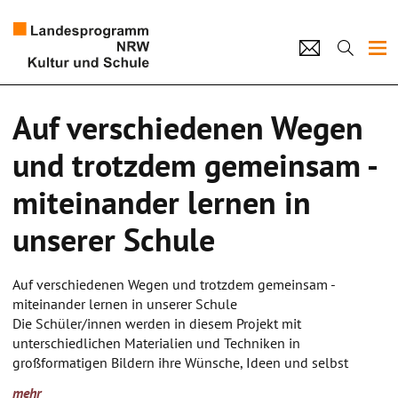
Projekte
Auf verschiedenen Wegen
Künstlerpool
und trotzdem gemeinsam -
Schulen
miteinander lernen in
Kultur und Schule
unserer Schule
home
Impressum
Datenschutz
Kontakt
Auf verschiedenen Wegen und trotzdem gemeinsam -
miteinander lernen in unserer Schule
Die Schüler/innen werden in diesem Projekt mit
unterschiedlichen Materialien und Techniken in
großformatigen Bildern ihre Wünsche, Ideen und selbst
erfahrenen Formen von gewaltfreien und kooperativen
mehr