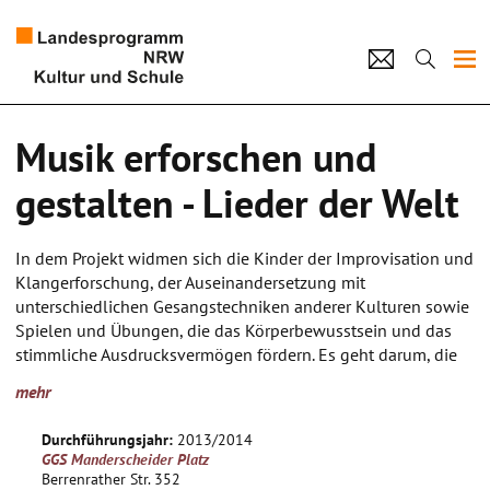
Projekte
Musik erforschen und
Künstlerpool
gestalten - Lieder der Welt
Schulen
In dem Projekt widmen sich die Kinder der Improvisation und
Kultur und Schule
Klangerforschung, der Auseinandersetzung mit
unterschiedlichen Gesangstechniken anderer Kulturen sowie
Spielen und Übungen, die das Körperbewusstsein und das
home
Impressum
Datenschutz
Kontakt
stimmliche Ausdrucksvermögen fördern. Es geht darum, die
Kinder ihre vielfältigen Ausdrucksmöglichkeiten mit Stimme
mehr
und Körper bewusst und spielerisch erforschen zu lassen. Die
Kinder lernen sich gemäß ihren individuellen Möglichkeiten
Durchführungsjahr:
2013/2014
ohne sprachliche oder leistungsbezogene Hindernisse
GGS Manderscheider Platz
stimmlich und gesanglich, solistisch und im Chor, in Liedern
Berrenrather Str. 352