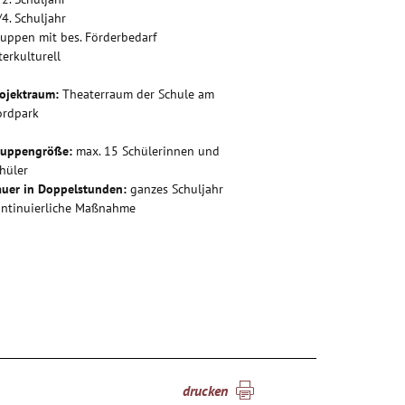
/4. Schuljahr
uppen mit bes. Förderbedarf
terkulturell
ojektraum:
Theaterraum der Schule am
ordpark
ruppengröße:
max. 15 Schülerinnen und
hüler
uer in Doppelstunden:
ganzes Schuljahr
ntinuierliche Maßnahme
drucken