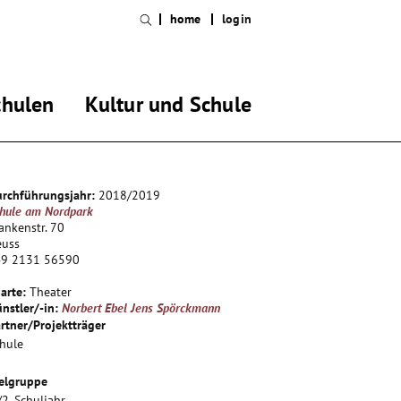
home
login
chulen
Kultur und Schule
rchführungsjahr:
2018/2019
hule am Nordpark
ankenstr. 70
euss
49 2131 56590
arte:
Theater
nstler/-in:
Norbert Ebel
Jens Spörckmann
rtner/Projektträger
hule
elgruppe
/2. Schuljahr