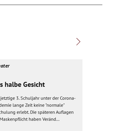
ater
Theater
s halbe Gesicht
Bühne frei!
jetztige 3. Schuljahr unter der Corona-
Wir nehmen einen al
demie lange Zeit keine "normale"
auf die Bühne und 
hulung erlebt. Die späteren Auflagen
merkwürdigsten Di
Maskenpflicht haben Veränd...
kommen aus dem Kof