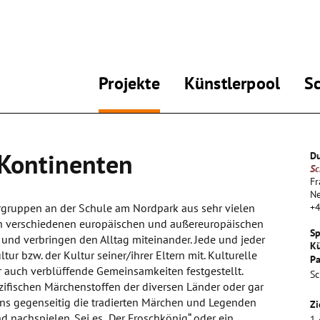
Projekte
Künstlerpool
S
 Kontinenten
Du
Sc
Fr
N
rgruppen an der Schule am Nordpark aus sehr vielen
+
n verschiedenen europäischen und außereuropäischen
Sp
nd verbringen den Alltag miteinander. Jede und jeder
Kü
ur bzw. der Kultur seiner/ihrer Eltern mit. Kulturelle
Pa
r auch verblüffende Gemeinsamkeiten festgestellt.
Sc
ezifischen Märchenstoffen der diversen Länder oder gar
uns gegenseitig die tradierten Märchen und Legenden
Zi
nd nachspielen. Sei es „Der Froschkönig“ oder ein
1.