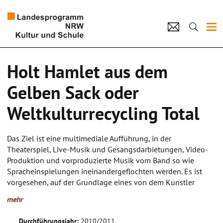
Projekte
Holt Hamlet aus dem
Künstlerpool
Gelben Sack oder
Schulen
Weltkulturrecycling Total
Kultur und Schule
Das Ziel ist eine multimediale Aufführung, in der
Theaterspiel, Live-Musik und Gesangsdarbietungen, Video-
home
Impressum
Datenschutz
Kontakt
Produktion und vorproduzierte Musik vom Band so wie
Spracheinspielungen ineinandergeflochten werden. Es ist
vorgesehen, auf der Grundlage eines von dem Künstler
entworfenen Exposés gemeinsam mit den Schülern ein
mehr
Skript zu entwickeln, Rollen bzw. Aufgaben zu verteilen, zu
proben und schließlich das Stück aufzuführen. Das Stück
Durchführungsjahr:
2010/2011