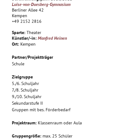
gleicht einem Recycling verschiedener Auszüge von
Luise-von-Duesberg-Gymnasium
bekannten Werken Goethes, Shakespeares und anderen
Berliner Allee 42
großen Künstlern.
Kempen
+49 2152 2816
Sparte:
Theater
Künstler/-in:
Manfred Heinen
Ort:
Kempen
Partner/Projektträger
Schule
Zielgruppe
5./6. Schuljahr
7./8. Schuljahr
9./10. Schuljahr
Sekundarstufe II
Gruppen mit bes. Förderbedarf
Projektraum:
Klassenraum oder Aula
Gruppengröße:
max. 25 Schüler