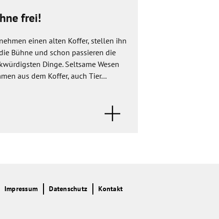
hne frei!
Die Tarnkap
nehmen einen alten Koffer, stellen ihn
Ein magisches Wese
 die Bühne und schon passieren die
Tarnkappe. Sie wir
kwürdigsten Dinge. Seltsame Wesen
gefunden. Wer sie a
men aus dem Koffer, auch Tier...
Natürlich möchte d
Impressum
Datenschutz
Kontakt