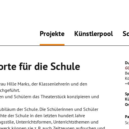
Projekte
Künstlerpool
S
rte für die Schule
Du
GG
Be
Kö
Frau Hille Marks, der Klassenlehrerin und den
+
chgeführt.
Sp
en und Schülern das Theaterstück konzipieren und
Kü
Or
 Jubiläum der Schule. Die Schülerinnen und Schüler
chte der Schule in den letzten hundert Jahre
Pa
gsstile, Unterrichtsformen, Unterrichtsthemen und
Sc
Zweck können sie z. B. auch Zeitzeugen aufsuchen und