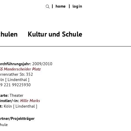
home
login
chulen
Kultur und Schule
rchführungsjahr:
2009/2010
S Manderscheider Platz
rrenrather Str. 352
ln [ Lindenthal ]
49 221 99225930
arte:
Theater
nstler/-in:
Hille Marks
t:
Köln [ Lindenthal ]
rtner/Projektträger
hule