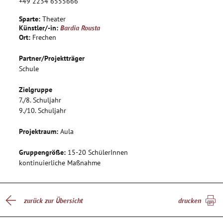
+49 2234 6555666
Die Projektgruppe ist nicht nur für die Präsentation des
Sparte:
Theater
Bühnenstücks zuständig, sondern entwickelt Kostüme,
Künstler/-in:
Bardia Rousta
Bühnenbild und Raumkonzept im Rahmen der Kooperatopn
Ort:
Frechen
verschiedener Schulfächer.
Partner/Projektträger
Schule
Zielgruppe
7./8. Schuljahr
9./10. Schuljahr
Projektraum:
Aula
Gruppengröße:
15-20 SchülerInnen
kontinuierliche Maßnahme
zurück zur Übersicht
drucken