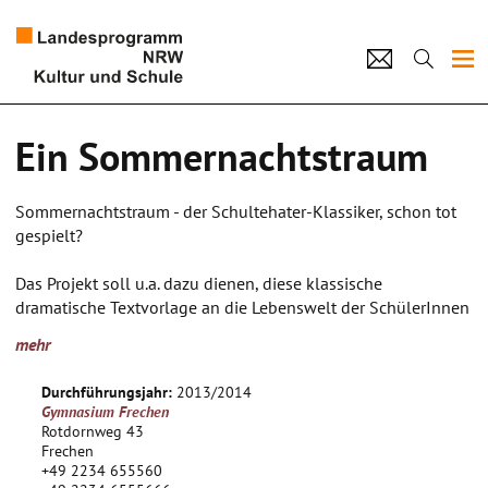
Projekte
Ein Sommernachtstraum
Künstlerpool
Sommernachtstraum - der Schultehater-Klassiker, schon tot
Schulen
gespielt?
Kultur und Schule
Das Projekt soll u.a. dazu dienen, diese klassische
dramatische Textvorlage an die Lebenswelt der SchülerInnen
anzupassen. Es soll also gemeinsam mit bzw. von den
home
Impressum
Datenschutz
Kontakt
mehr
SchülerInnen ein Lebensweltbezug erarbeitet werden, um so
aus diesem absoluten Klassiker eine für die Schüler spielbare
Durchführungsjahr:
2013/2014
Variante zu entwickeln.
Gymnasium Frechen
Rotdornweg 43
- Besuche verschiedener Theateraufführungen
Frechen
+49 2234 655560
- Besuch der Werkstätten der Bühne Köln