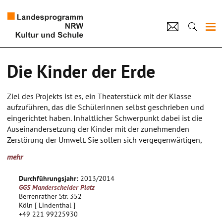
Projekte
Die Kinder der Erde
Künstlerpool
Ziel des Projekts ist es, ein Theaterstück mit der Klasse
Schulen
aufzuführen, das die SchülerInnen selbst geschrieben und
eingerichtet haben. Inhaltlicher Schwerpunkt dabei ist die
Kultur und Schule
Auseinandersetzung der Kinder mit der zunehmenden
Zerstörung der Umwelt. Sie sollen sich vergegenwärtigen,
wie die Menschen Raubbau mit unserem Planeten betreiben
home
Impressum
Datenschutz
Kontakt
mehr
und zukünftigen Generationen den Lebensraum entziehen.
Als Anregung dient das Buch von Gudrun Pausewang „Die
Durchführungsjahr:
2013/2014
Kinder der Erde“. Kinder leiden unter der Zerstörung der Erde,
GGS Manderscheider Platz
die ihnen Räume zum Spielen und Atmen entzieht. Sie
Berrenrather Str. 352
erleben, wie ihre Eltern der Hektik des Alltags erliegen und
Köln [ Lindenthal ]
+49 221 99225930
keine Zeit mehr für ihre Kinder haben. Das wollen diese sich