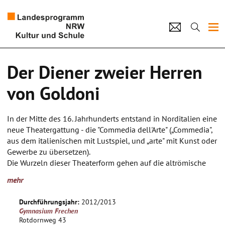
Projekte
Der Diener zweier Herren
Künstlerpool
von Goldoni
Schulen
In der Mitte des 16. Jahrhunderts entstand in Norditalien eine
Kultur und Schule
neue Theatergattung - die "Commedia dell'Arte" („Commedia",
aus dem italienischen mit Lustspiel, und „arte" mit Kunst oder
Gewerbe zu übersetzen).
home
Impressum
Datenschutz
Kontakt
Die Wurzeln dieser Theaterform gehen auf die altrömische
Posse und auch Karnevalsaufführungen in Venedig zurück.
mehr
In seiner ursprünglichsten Form wurde Commedia dell' Arte
auf simplen Bühnen aufgeführt, die Schauspieler lernten
Durchführungsjahr:
2012/2013
nicht vorgeschriebene Texte sondern fanden ihre Rolle frei in
Gymnasium Frechen
einer vorgegebenen Szenenbeschreibung.
Rotdornweg 43