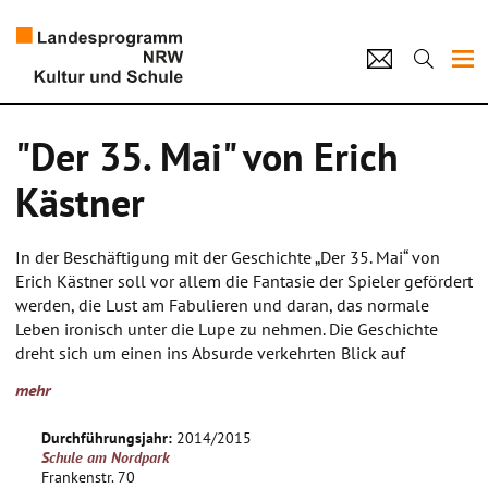
Projekte
"Der 35. Mai" von Erich
Künstlerpool
Kästner
Schulen
In der Beschäftigung mit der Geschichte „Der 35. Mai“ von
Kultur und Schule
Erich Kästner soll vor allem die Fantasie der Spieler gefördert
werden, die Lust am Fabulieren und daran, das normale
Leben ironisch unter die Lupe zu nehmen. Die Geschichte
home
Impressum
Datenschutz
Kontakt
dreht sich um einen ins Absurde verkehrten Blick auf
gesellschaftliche Normen und Konventionen. Auch werden
mehr
im Sinne der nachhaltigen Förderung die sprachlichen und
motorischen Fähigkeiten der SchülerInnen gefördert.
Durchführungsjahr:
2014/2015
Schule am Nordpark
Frankenstr. 70