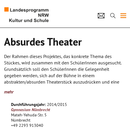
Projekte
Absurdes Theater
Künstlerpool
Der Rahmen dieses Projektes, das konkrete Thema des
Schulen
Stückes, wird zusammen mit den SchülerInnen ausgesucht.
Grundsätzlich soll den SchülerInnen die Gelegenheit
Kultur und Schule
gegeben werden, sich auf der Bühne in einem
abstrakten/absurden Theaterstück auszudrücken und eine
gemeinsame Arbeit am Ende des Schuljahres zu präsentieren.
home
Impressum
Datenschutz
Kontakt
mehr
Durchführungsjahr:
2014/2015
Gymnasium Nümbrecht
Mateh-Yehuda-Str. 5
Nümbrecht
+49 2293 913040