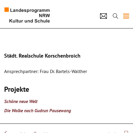
Projekte
Künstlerpool
Städt. Realschule Korschenbroich
Schulen
Ansprechpartner: Frau Dr. Bartels-Walther
Kultur und Schule
Projekte
home
Impressum
Datenschutz
Kontakt
Schöne neue Welt
Die Wolke nach Gudrun Pausewang