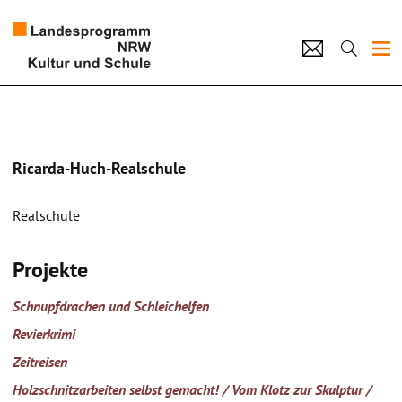
Projekte
Künstlerpool
Ricarda-Huch-Realschule
Schulen
Realschule
Kultur und Schule
Projekte
home
Impressum
Datenschutz
Kontakt
Schnupfdrachen und Schleichelfen
Revierkrimi
Zeitreisen
Holzschnitzarbeiten selbst gemacht! / Vom Klotz zur Skulptur /