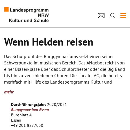
Projekte
Wenn Helden reisen
Künstlerpool
Das Schulprofil des Burggymnasiums setzt einen seiner
Schulen
Schwerpunkte im musischen Bereich. Das ANgebot reicht von
einer Bläserklasse über das Schulorchester oder die Big Band
Kultur und Schule
bis hin zu verschiedenen Chören. Die Theater AG, die bereits
merhfach mit Hilfe des Landesperogramms Kultur und
Schule realisiert werden konnte, ergänzt den musischen
home
Impressum
Datenschutz
Kontakt
mehr
Bereich seit einigen Jahren mit großen Erfolg. Das Angebot
wird von den SchülerInnen sher gut angenommen und alle
Durchführungsjahr:
2020/2021
in den vergangenen Jahren entwickelten Stücke wurden auf
Burggymnasium Essen
den Essener Schultheatertagen präsentiert. Daher möchte die
Burgplatz 4
Schule auch im kommenden schuljahr gern wieder ien
Essen
+49 201 8277030
Theaterangebot installieren. Das geplante Tanz- und