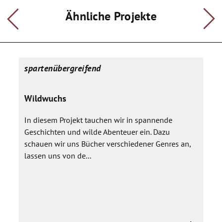
choreographisch umsetzen. Die auf diesem Wege
entstandenen Szene und Choregraphien werden dann in
Ähnliche Projekte
einem Stück miteinander verwoben. Die Frage, ob dieses am
Ende die Form eines zusammenhängendes Stückes mit einer
festen Handlung oder einen Szenencollage hat, soll
zunächst offen bleiben und von den Ideen der Schüler
abhängig gemacht werden.
spartenübergreifend
Das entstandene Stück wird am Ende des Schuljahres in der
Schule aufgeführt. Auch eine Bewerbung für die Essener
Wildwuchs
Schultheatertage wird wieder angestrebt.
In diesem Projekt tauchen wir in spannende
Geschichten und wilde Abenteuer ein. Dazu
schauen wir uns Bücher verschiedener Genres an,
lassen uns von de...