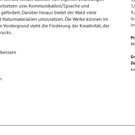
e fortsetzen usw. Kommunikation/Sprache und
7.
efördert. Darüber hinaus bietet der Wald viele
9.
t Naturmaterialien umzusetzen. Die Werke können im
Gr
in
Vordergrund steht die Förderung der Kreativität, der
rucks.
Pr
Mi
bessern
G
Da
ko
n