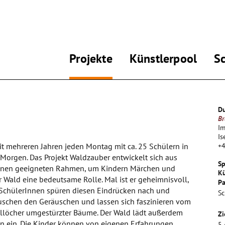
Projekte
Künstlerpool
S
Du
Br
Im
Is
it mehreren Jahren jeden Montag mit ca. 25 Schülern in
+
Morgen. Das Projekt Waldzauber entwickelt sich aus
Sp
t einen geeigneten Rahmen, um Kindern Märchen und
Kü
r Wald eine bedeutsame Rolle. Mal ist er geheimnisvoll,
Pa
 SchülerInnen spüren diesen Eindrücken nach und
Sc
uschen den Geräuschen und lassen sich faszinieren vom
llöcher umgestürzter Bäume. Der Wald lädt außerdem
Zi
 ein. Die Kinder können von eigenen Erfahrungen
5.