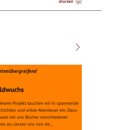
drucken
rtenübergreifend
spartenübergreif
ldwuchs
Prinz kommt 
diesem Projekt tauchen wir in spannende
In Rahmen des Proj
chichten und wilde Abenteuer ein. Dazu
nicht allein" wird 
auen wir uns Bücher verschiedener
gespielt. Die Welt h
es an, lassen uns von de...
Werte genau so. In 