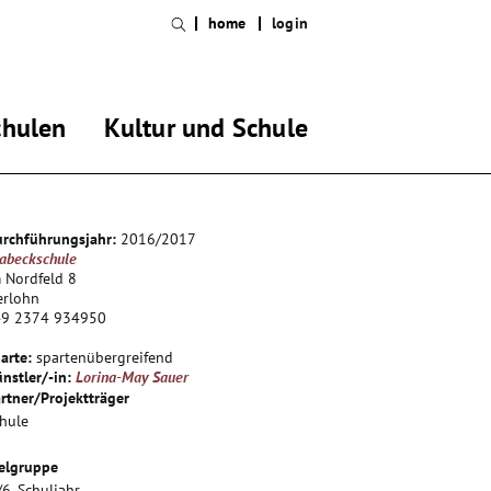
home
login
chulen
Kultur und Schule
rchführungsjahr:
2016/2017
abeckschule
 Nordfeld 8
erlohn
49 2374 934950
arte:
spartenübergreifend
nstler/-in:
Lorina-May Sauer
rtner/Projektträger
hule
elgruppe
/6. Schuljahr