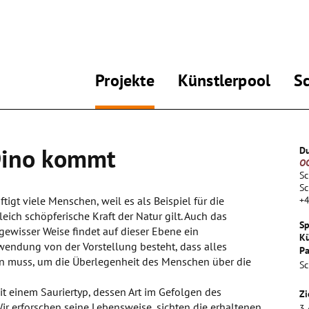
Projekte
Künstlerpool
S
 Dino kommt
Du
OG
Sc
S
igt viele Menschen, weil es als Beispiel für die
+
leich schöpferische Kraft der Natur gilt. Auch das
Sp
gewisser Weise findet auf dieser Ebene ein
Kü
wendung von der Vorstellung besteht, dass alles
Pa
n muss, um die Überlegenheit des Menschen über die
Sc
it einem Sauriertyp, dessen Art im Gefolgen des
Zi
ir erforschen seine Lebensweise, sichten die erhaltenen
3.