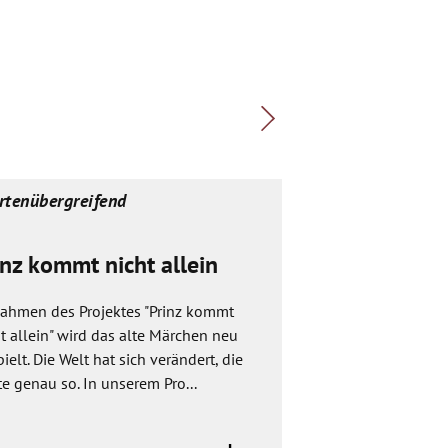
rtenübergreifend
spartenübergreif
inz kommt nicht allein
Wildwuchs
Rahmen des Projektes "Prinz kommt
In diesem Projekt 
t allein" wird das alte Märchen neu
Geschichten und wi
ielt. Die Welt hat sich verändert, die
schauen wir uns Bü
e genau so. In unserem Pro...
Genres an, lassen u