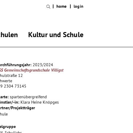
home
login
chulen
Kultur und Schule
rchführungsjahr:
2023/2024
S Gemeinschaftsgrundschule Villigst
hulstraße 12
chwerte
49 2304 73145
arte:
spartenübergreifend
nstler/-in:
Klara Heine Knöpges
rtner/Projektträger
hule
elgruppe
/4. Schuljahr